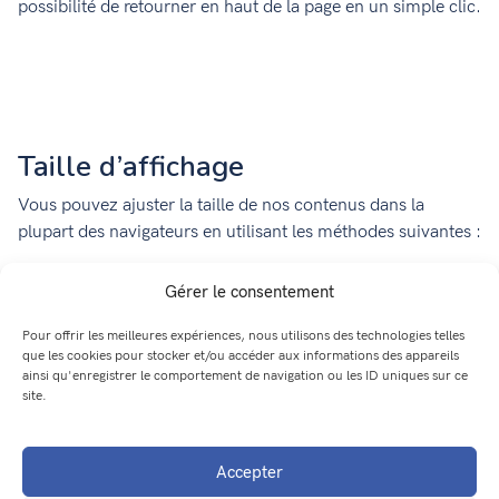
possibilité de retourner en haut de la page en un simple clic.
Taille d’affichage
Vous pouvez ajuster la taille de nos contenus dans la
plupart des navigateurs en utilisant les méthodes suivantes :
Maintenez la touche « CTRL » enfoncée et faites tourner
Gérer le consentement
la molette de la souris.
Utilisez les touches « CTRL » et « + » pour agrandir le
Pour offrir les meilleures expériences, nous utilisons des technologies telles
texte ou « CTRL » et « – » pour le réduire.
que les cookies pour stocker et/ou accéder aux informations des appareils
ainsi qu'enregistrer le comportement de navigation ou les ID uniques sur ce
Accédez aux paramètres du navigateur, puis zoomez ou
site.
dézoomez.
Accepter